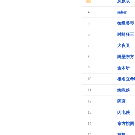
3
灰原哀
4
saber
5
御坂美琴
6
时崎狂三
7
犬夜叉
8
隔壁东方
9
金木研
10
椎名立希
11
蜘蛛侠
12
阿衰
13
闪电侠
14
东方桃图
15
桔梗