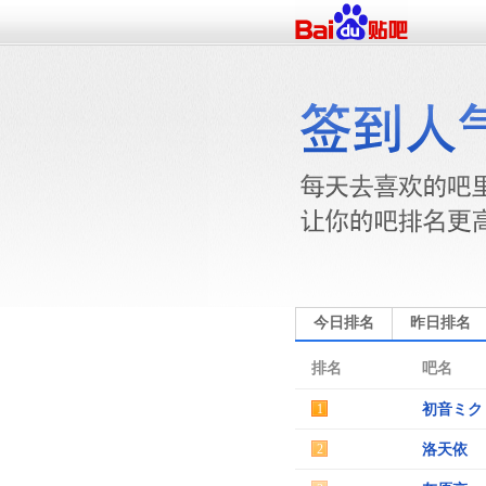
今日排名
昨日排名
排名
吧名
1
初音ミク
2
洛天依