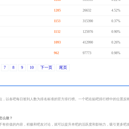
1205
26632
4.52%
1153
315390
0.37%
1132
125976
0.90%
1093
412990
0.26%
962
97773
0.98%
7
8
9
10
下一页
尾页
位，以各吧每日签到人数为排名标准的官方排行榜。一个吧在贴吧排行榜中的位置反
怎么做？
下有价值的内容，积极和吧友讨论，就可以提升本吧的活跃度和影响力，吸引更多吧