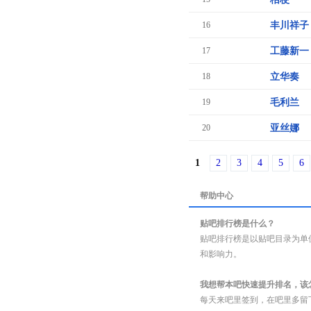
16
丰川祥子
17
工藤新一
18
立华奏
19
毛利兰
20
亚丝娜
1
2
3
4
5
6
帮助中心
贴吧排行榜是什么？
贴吧排行榜是以贴吧目录为单
和影响力。
我想帮本吧快速提升排名，该
每天来吧里签到，在吧里多留