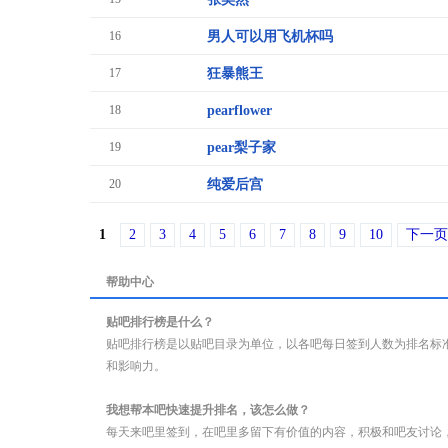
16
男人可以用飞机杯吗
17
狂暴熊王
18
pearflower
19
pear梨子家
20
纯爱后宫
1
2
3
4
5
6
7
8
9
10
下一页
帮助中心
贴吧排行榜是什么？
贴吧排行榜是以贴吧目录为单位，以各吧每日签到人数为排名标
和影响力。
我想帮本吧快速提升排名，该怎么做？
每天来吧里签到，在吧里多留下有价值的内容，积极和吧友讨论