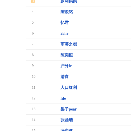
3
萝莉妈妈
4
陈浚铭
5
忆君
6
2chr
7
雨雾之都
8
陈奕恒
9
户外lc
10
清宵
11
人口红利
12
hle
13
梨子pear
14
张函瑞
15
张奕然