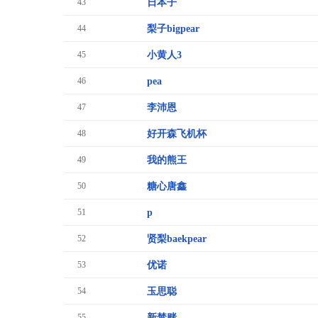
43
日本子
44
梨子bigpear
45
小黄人3
46
pea
47
李沛恩
48
好开森飞机杯
49
我的熊王
50
糖心唐鑫
51
p
52
贤梨baekpear
53
优诺
54
玉思聪
55
新禁赌