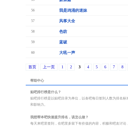
56
我是鸡涌的迷妹
57
风筝大全
58
色纺
59
蓝破
60
大吼一声
首页
上一页
1
2
3
4
5
6
7
8
帮助中心
贴吧排行榜是什么？
贴吧排行榜是以贴吧目录为单位，以各吧每日签到人数为排名标
和影响力。
我想帮本吧快速提升排名，该怎么做？
每天来吧里签到，在吧里多留下有价值的内容，积极和吧友讨论