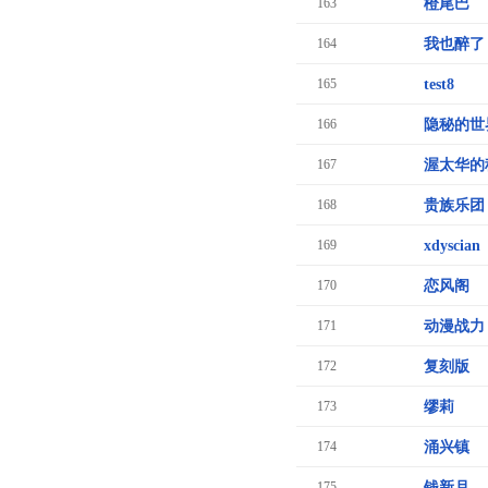
163
橙尾巴
164
我也醉了
165
test8
166
隐秘的世
167
渥太华的
168
贵族乐团
169
xdyscian
170
恋风阁
171
动漫战力
172
复刻版
173
缪莉
174
涌兴镇
175
钱新月