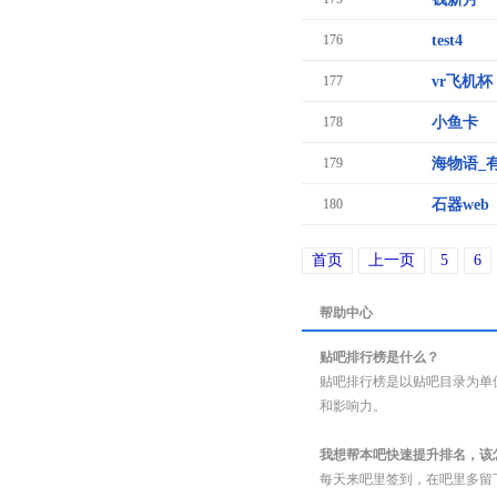
176
test4
177
vr飞机杯
178
小鱼卡
179
海物语_
180
石器web
首页
上一页
5
6
帮助中心
贴吧排行榜是什么？
贴吧排行榜是以贴吧目录为单
和影响力。
我想帮本吧快速提升排名，该
每天来吧里签到，在吧里多留