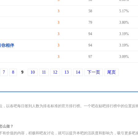
3
58
5.17%
3
79
3.80%
3
94
3.19%
有你相伴
3
94
3.19%
3
97
3.09%
7
8
9
10
11
12
13
14
下一页
尾页
位，以各吧每日签到人数为排名标准的官方排行榜。一个吧在贴吧排行榜中的位置反
怎么做？
下有价值的内容，积极和吧友讨论，就可以提升本吧的活跃度和影响力，吸引更多吧