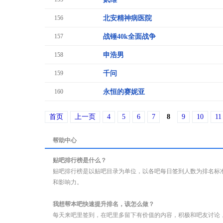
156
北安精神病医院
157
战锤40k全面战争
158
申浩男
159
千问
160
永恒的赛妮亚
首页
上一页
4
5
6
7
8
9
10
11
帮助中心
贴吧排行榜是什么？
贴吧排行榜是以贴吧目录为单位，以各吧每日签到人数为排名标
和影响力。
我想帮本吧快速提升排名，该怎么做？
每天来吧里签到，在吧里多留下有价值的内容，积极和吧友讨论