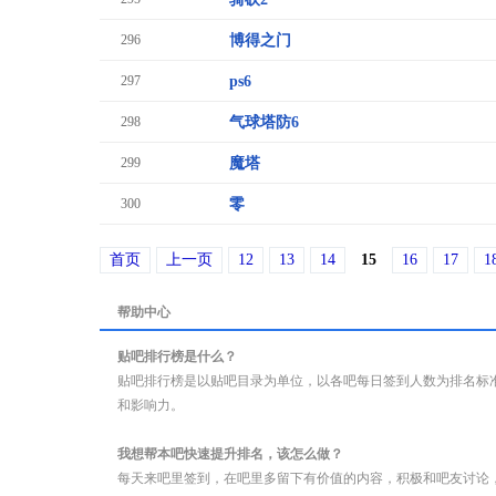
296
博得之门
297
ps6
298
气球塔防6
299
魔塔
300
零
首页
上一页
12
13
14
15
16
17
1
帮助中心
贴吧排行榜是什么？
贴吧排行榜是以贴吧目录为单位，以各吧每日签到人数为排名标
和影响力。
我想帮本吧快速提升排名，该怎么做？
每天来吧里签到，在吧里多留下有价值的内容，积极和吧友讨论