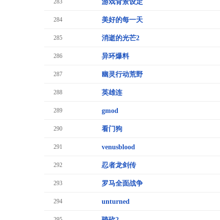
283
游戏背景设定
284
美好的每一天
285
消逝的光芒2
286
异环爆料
287
幽灵行动荒野
288
英雄连
289
gmod
290
看门狗
291
venusblood
292
忍者龙剑传
293
罗马全面战争
294
unturned
295
骑砍2