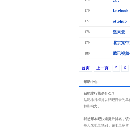
176
facebook
177
ottohub
178
坚果云
179
北京宽带
180
腾讯视频v
首页
上一页
5
6
帮助中心
贴吧排行榜是什么？
贴吧排行榜是以贴吧目录为单
和影响力。
我想帮本吧快速提升排名，该
每天来吧里签到，在吧里多留