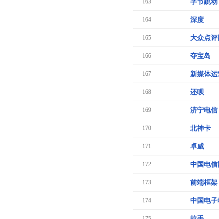
163
字节跳动
164
深度
165
大众点评
166
夺宝岛
167
新媒体运
168
还呗
169
济宁电信
170
北神卡
171
卓威
172
中国电信
173
前端框架
174
中国电子
175
拉手