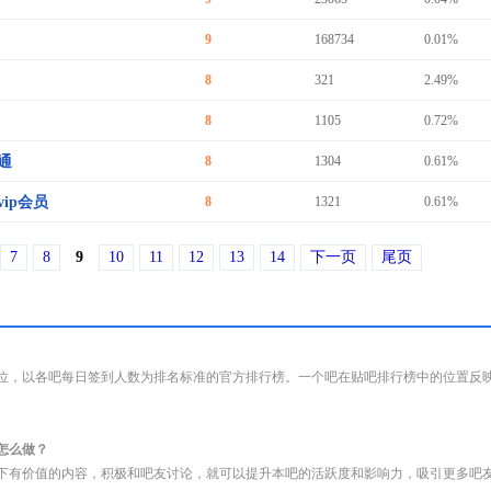
9
168734
0.01%
8
321
2.49%
8
1105
0.72%
通
8
1304
0.61%
ip会员
8
1321
0.61%
7
8
9
10
11
12
13
14
下一页
尾页
位，以各吧每日签到人数为排名标准的官方排行榜。一个吧在贴吧排行榜中的位置反
怎么做？
下有价值的内容，积极和吧友讨论，就可以提升本吧的活跃度和影响力，吸引更多吧