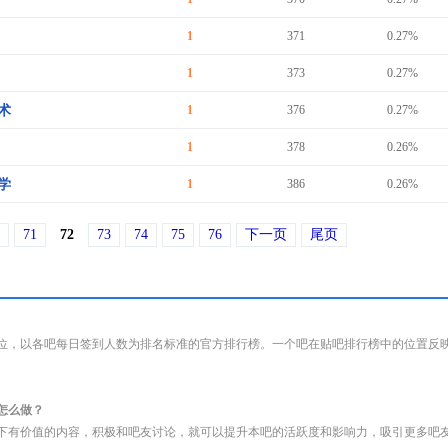
1
371
0.27%
1
373
0.27%
术
1
376
0.27%
1
378
0.26%
学
1
386
0.26%
71
72
73
74
75
76
下一页
尾页
位，以各吧每日签到人数为排名标准的官方排行榜。一个吧在贴吧排行榜中的位置反
怎么做？
下有价值的内容，积极和吧友讨论，就可以提升本吧的活跃度和影响力，吸引更多吧