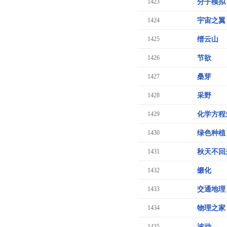
1423
分子模拟
1424
宇宙之翼
1425
缙云山
1426
节欲
1427
桑芽
1428
采野
1429
化学方程
1430
绿色种植
1431
秋天不回
1432
缀化
1433
交通地理
1434
物理之家
1435
波动