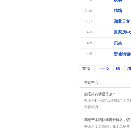
1436
精馏
1437
湖北天文
1438
道家房中
1439
贝类
1440
普通物理
首页
上一页
69
70
帮助中心
贴吧排行榜是什么？
贴吧排行榜是以贴吧目录为单
和影响力。
我想帮本吧快速提升排名，该
每天来吧里签到，在吧里多留