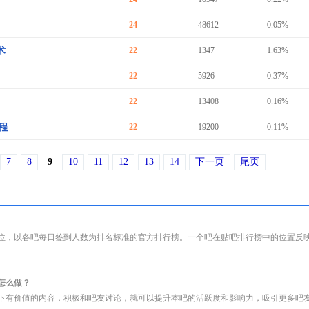
24
48612
0.05%
术
22
1347
1.63%
22
5926
0.37%
22
13408
0.16%
程
22
19200
0.11%
7
8
9
10
11
12
13
14
下一页
尾页
位，以各吧每日签到人数为排名标准的官方排行榜。一个吧在贴吧排行榜中的位置反
怎么做？
下有价值的内容，积极和吧友讨论，就可以提升本吧的活跃度和影响力，吸引更多吧