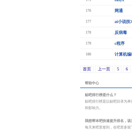
176
网通
177
ai小说技
178
反病毒
179
c程序
180
计算机编
首页
上一页
5
6
帮助中心
贴吧排行榜是什么？
贴吧排行榜是以贴吧目录为单
和影响力。
我想帮本吧快速提升排名，该
每天来吧里签到，在吧里多留