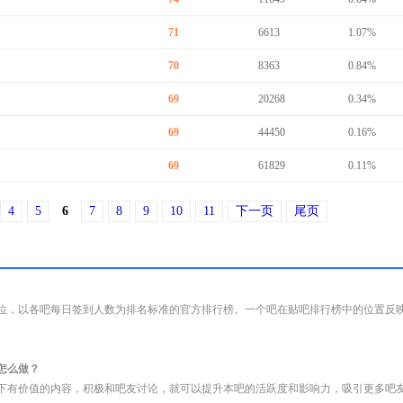
71
6613
1.07%
70
8363
0.84%
69
20268
0.34%
69
44450
0.16%
69
61829
0.11%
4
5
6
7
8
9
10
11
下一页
尾页
位，以各吧每日签到人数为排名标准的官方排行榜。一个吧在贴吧排行榜中的位置反
怎么做？
下有价值的内容，积极和吧友讨论，就可以提升本吧的活跃度和影响力，吸引更多吧