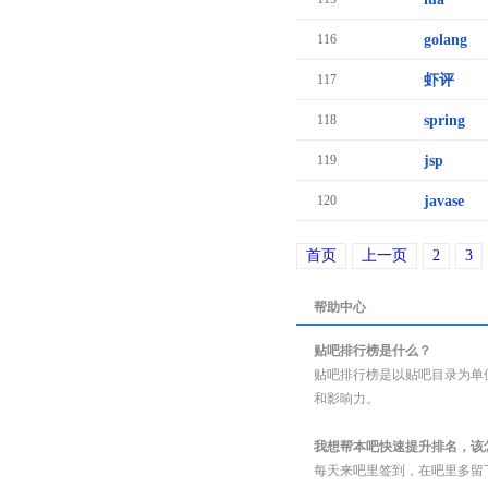
116
golang
117
虾评
118
spring
119
jsp
120
javase
首页
上一页
2
3
帮助中心
贴吧排行榜是什么？
贴吧排行榜是以贴吧目录为单
和影响力。
我想帮本吧快速提升排名，该
每天来吧里签到，在吧里多留