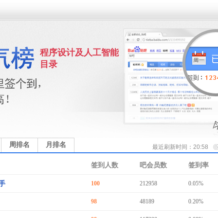
程序设计及人工智能
目录
周排名
月排名
最近刷新时间：20:58
签到人数
吧会员数
签到率
手
100
212958
0.05%
98
48189
0.20%