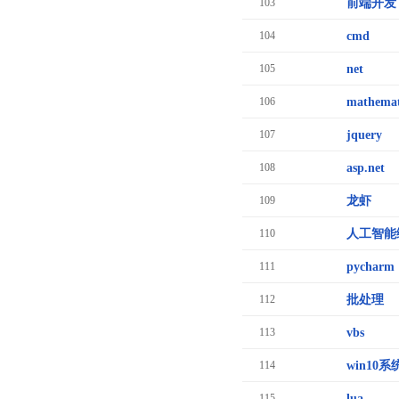
103
前端开发
104
cmd
105
net
106
mathemat
107
jquery
108
asp.net
109
龙虾
110
人工智能
111
pycharm
112
批处理
113
vbs
114
win10系
115
lua