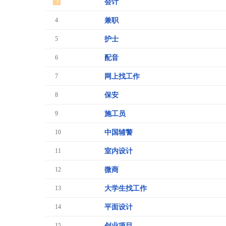
3
会计
4
兼职
5
护士
6
配音
7
网上找工作
8
保安
9
施工员
10
中国辅警
11
室内设计
12
微商
13
大学生找工作
14
平面设计
15
创业项目