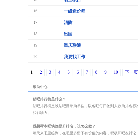
16
一级造价师
17
消防
18
出国
19
重庆联通
20
我要找工作
1
2
3
4
5
6
7
8
9
10
下一页
帮助中心
贴吧排行榜是什么？
贴吧排行榜是以贴吧目录为单位，以各吧每日签到人数为排名标
和影响力。
我想帮本吧快速提升排名，该怎么做？
每天来吧里签到，在吧里多留下有价值的内容，积极和吧友讨论