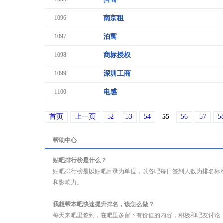
1096
南京租
1097
泊寓
1098
商标授权
1099
深圳工商
1100
电感
首页
上一页
52
53
54
55
56
57
5
帮助中心
贴吧排行榜是什么？
贴吧排行榜是以贴吧目录为单位，以各吧每日签到人数为排名标
和影响力。
我想帮本吧快速提升排名，该怎么做？
每天来吧里签到，在吧里多留下有价值的内容，积极和吧友讨论