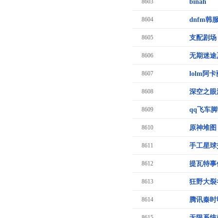
8603
binah
8604
dnfm韩
8605
支配剧场
8606
无期迷途
8607
lolm阿
8608
深空之眼
8609
qq飞车
8610
原神堆图
8611
手工星球
8612
提瓦特事
8613
狂野大裂
8614
腾讯秦时
8615
无限系统