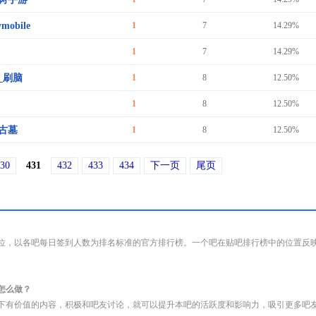
ymobile
1
7
14.29%
1
7
14.29%
_刷脑
1
8
12.50%
1
8
12.50%
古墓
1
8
12.50%
30
431
432
433
434
下一页
尾页
位，以各吧每日签到人数为排名标准的官方排行榜。一个吧在贴吧排行榜中的位置反
怎么做？
下有价值的内容，积极和吧友讨论，就可以提升本吧的活跃度和影响力，吸引更多吧