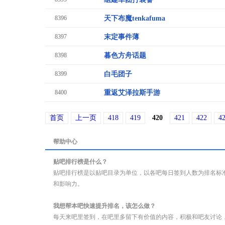
8396
天下布魔tenkafuma
8397
末定事件薄
8398
暮色方舟话题
8399
白毛团子
8400
重返艾泽拉斯手游
首页
上一页
418
419
420
421
422
4
帮助中心
贴吧排行榜是什么？
贴吧排行榜是以贴吧目录为单位，以各吧每日签到人数为排名标
和影响力。
我想帮本吧快速提升排名，该怎么做？
每天来吧里签到，在吧里多留下有价值的内容，积极和吧友讨论