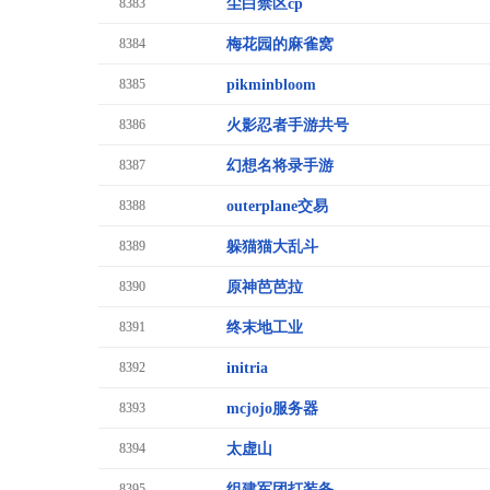
8383
尘白禁区cp
8384
梅花园的麻雀窝
8385
pikminbloom
8386
火影忍者手游共号
8387
幻想名将录手游
8388
outerplane交易
8389
躲猫猫大乱斗
8390
原神芭芭拉
8391
终末地工业
8392
initria
8393
mcjojo服务器
8394
太虚山
8395
组建军团打装备