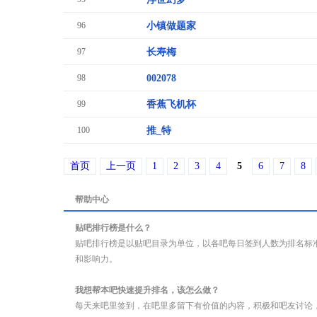
96
小镇做题家
97
长寿梅
98
002078
99
香蕉飞机杯
100
推_特
首页
上一页
1
2
3
4
5
6
7
8
帮助中心
贴吧排行榜是什么？
贴吧排行榜是以贴吧目录为单位，以各吧每日签到人数为排名标
和影响力。
我想帮本吧快速提升排名，该怎么做？
每天来吧里签到，在吧里多留下有价值的内容，积极和吧友讨论