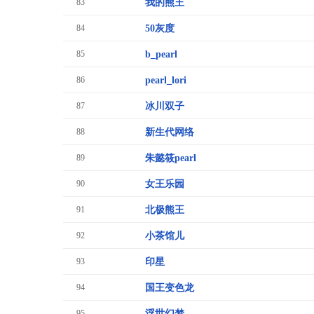
83
我的熊王
84
50灰度
85
b_pearl
86
pearl_lori
87
冰川双子
88
新生代网络
89
朱懿筱pearl
90
女王乐园
91
北极熊王
92
小茶馆儿
93
印星
94
国王变色龙
95
浮世幻梦