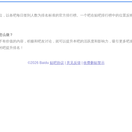
位，以各吧每日签到人数为排名标准的官方排行榜。一个吧在贴吧排行榜中的位置反
怎么做？
下有价值的内容，积极和吧友讨论，就可以提升本吧的活跃度和影响力，吸引更多吧
的吧提升排名！
©
2026 Baidu
贴吧协议
|
意见反馈
|
收费删贴警示