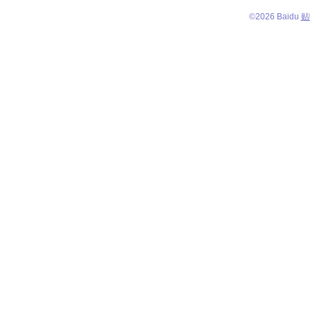
©
2026 Baidu
贴