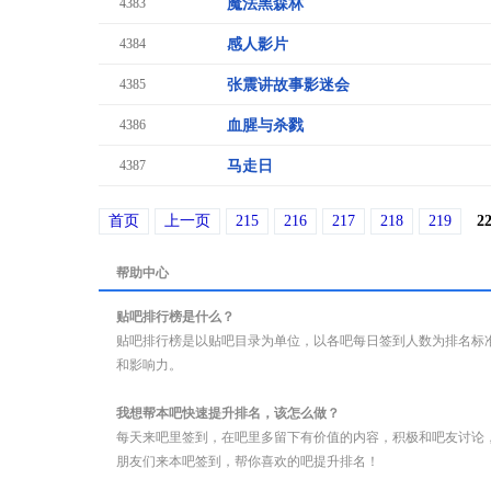
4383
魔法黑森林
4384
感人影片
4385
张震讲故事影迷会
4386
血腥与杀戮
4387
马走日
首页
上一页
215
216
217
218
219
2
帮助中心
贴吧排行榜是什么？
贴吧排行榜是以贴吧目录为单位，以各吧每日签到人数为排名标
和影响力。
我想帮本吧快速提升排名，该怎么做？
每天来吧里签到，在吧里多留下有价值的内容，积极和吧友讨论
朋友们来本吧签到，帮你喜欢的吧提升排名！