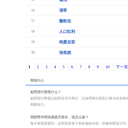
16
清宵
17
薇欧拉
18
人口红利
19
纯爱后宫
20
张奕然
1
2
3
4
5
6
7
8
9
10
下一页
帮助中心
贴吧排行榜是什么？
贴吧排行榜是以贴吧目录为单位，以各吧每日签到人数为排名标
和影响力。
我想帮本吧快速提升排名，该怎么做？
每天来吧里签到，在吧里多留下有价值的内容，积极和吧友讨论