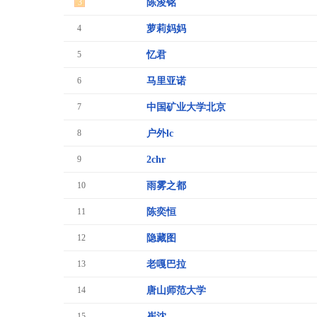
3
陈浚铭
4
萝莉妈妈
5
忆君
6
马里亚诺
7
中国矿业大学北京
8
户外lc
9
2chr
10
雨雾之都
11
陈奕恒
12
隐藏图
13
老嘎巴拉
14
唐山师范大学
15
崔沈