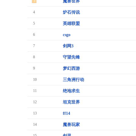
3
魔兽世界
4
炉石传说
5
英雄联盟
6
csgo
7
剑网3
8
守望先锋
9
梦幻西游
10
三角洲行动
11
绝地求生
12
坦克世界
13
ff14
14
魔兽玩家
15
剑灵