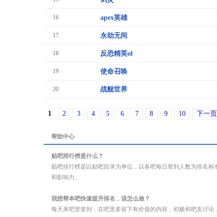
16
apex英雄
17
永劫无间
18
反恐精英ol
19
使命召唤
20
战舰世界
1
2
3
4
5
6
7
8
9
10
下一页
帮助中心
贴吧排行榜是什么？
贴吧排行榜是以贴吧目录为单位，以各吧每日签到人数为排名标
和影响力。
我想帮本吧快速提升排名，该怎么做？
每天来吧里签到，在吧里多留下有价值的内容，积极和吧友讨论