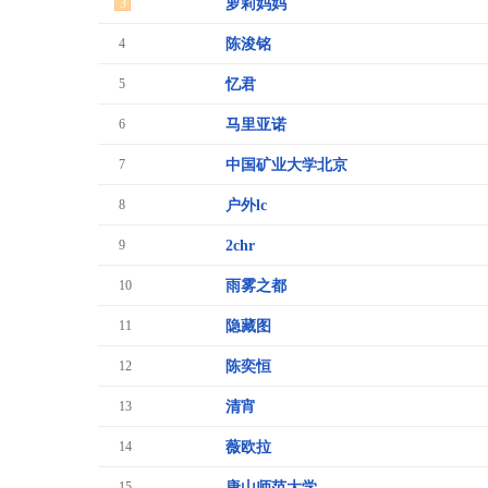
3
萝莉妈妈
4
陈浚铭
5
忆君
6
马里亚诺
7
中国矿业大学北京
8
户外lc
9
2chr
10
雨雾之都
11
隐藏图
12
陈奕恒
13
清宵
14
薇欧拉
15
唐山师范大学