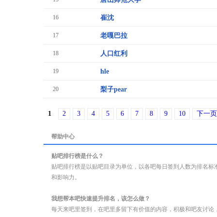
16
崔沈
17
老嘎巴拉
18
人口红利
19
hle
20
梨子pear
1
2
3
4
5
6
7
8
9
10
下一页
帮助中心
贴吧排行榜是什么？
贴吧排行榜是以贴吧目录为单位，以各吧每日签到人数为排名标
和影响力。
我想帮本吧快速提升排名，该怎么做？
每天来吧里签到，在吧里多留下有价值的内容，积极和吧友讨论