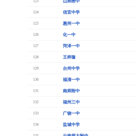
123
山师附中
124
信宜中学
125
惠州一中
126
化一中
127
菏泽一中
128
王梓璇
129
台州中学
130
福清一中
131
南师附中
132
福州三中
133
广饶一中
134
盐城中学
135
云南师大附中