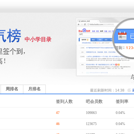
中小学目录
周排名
月排名
最近刷新时间：14:38
签到人数
吧会员数
签到率
47
109063
0.04%
46
123675
0.04%