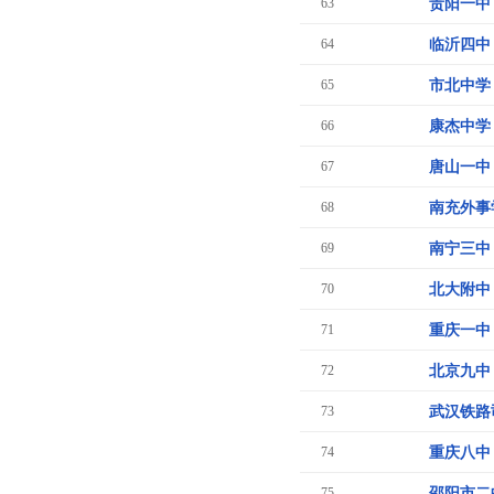
63
贵阳一中
64
临沂四中
65
市北中学
66
康杰中学
67
唐山一中
68
南充外事
69
南宁三中
70
北大附中
71
重庆一中
72
北京九中
73
武汉铁路
74
重庆八中
75
邵阳市二