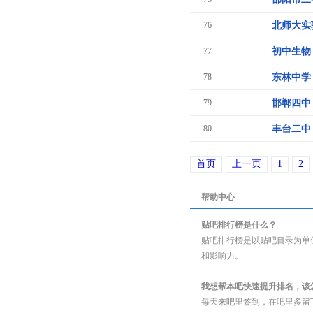
76
北师大实
77
初中生物
78
东林中学
79
邯郸四中
80
丰台二中
首页
上一页
1
2
帮助中心
贴吧排行榜是什么？
贴吧排行榜是以贴吧目录为单
和影响力。
我想帮本吧快速提升排名，该
每天来吧里签到，在吧里多留