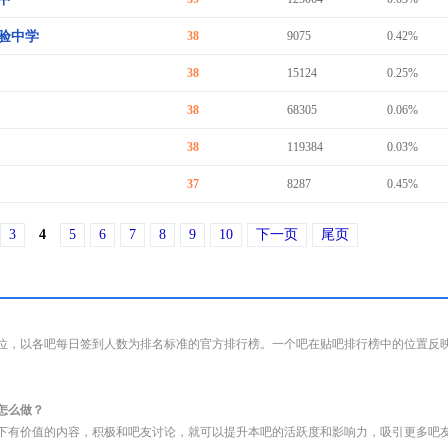
验中学
38
9075
0.42%
38
15124
0.25%
38
68305
0.06%
38
119384
0.03%
37
8287
0.45%
3
4
5
6
7
8
9
10
下一页
尾页
位，以各吧每日签到人数为排名标准的官方排行榜。一个吧在贴吧排行榜中的位置反
怎么做？
下有价值的内容，积极和吧友讨论，就可以提升本吧的活跃度和影响力，吸引更多吧