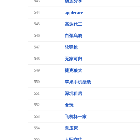
543
碗莲分享
544
applecare
545
高达代工
546
白颈乌鸦
547
软弹枪
548
无家可归
549
捷克狼犬
550
苹果手机壁纸
551
深圳租房
552
食玩
553
飞机杯一家
554
鬼压床
555
人际交往