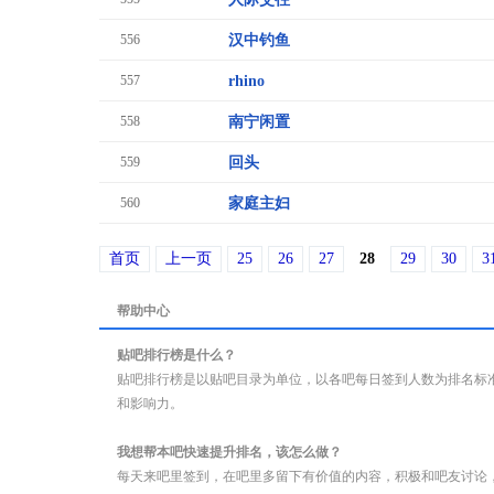
556
汉中钓鱼
557
rhino
558
南宁闲置
559
回头
560
家庭主妇
首页
上一页
25
26
27
28
29
30
3
帮助中心
贴吧排行榜是什么？
贴吧排行榜是以贴吧目录为单位，以各吧每日签到人数为排名标
和影响力。
我想帮本吧快速提升排名，该怎么做？
每天来吧里签到，在吧里多留下有价值的内容，积极和吧友讨论