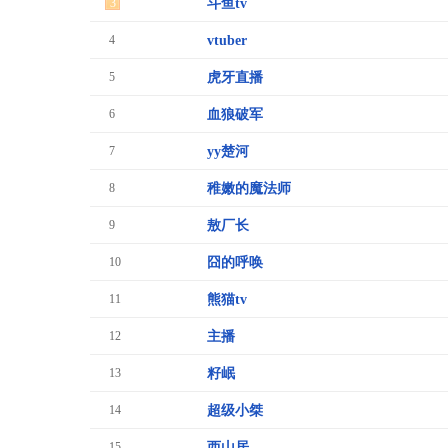
3
斗鱼tv
4
vtuber
5
虎牙直播
6
血狼破军
7
yy楚河
8
稚嫩的魔法师
9
敖厂长
10
囧的呼唤
11
熊猫tv
12
主播
13
籽岷
14
超级小桀
15
西山居