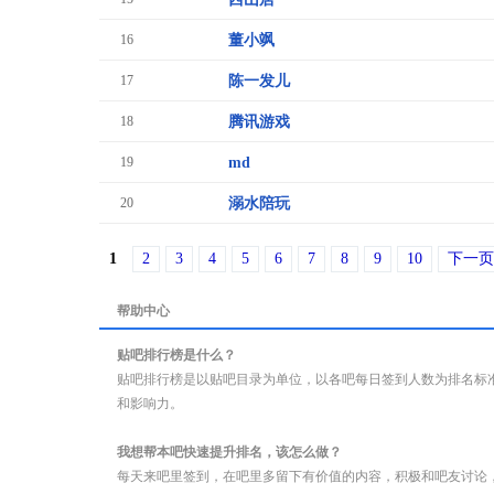
16
董小飒
17
陈一发儿
18
腾讯游戏
19
md
20
溺水陪玩
1
2
3
4
5
6
7
8
9
10
下一页
帮助中心
贴吧排行榜是什么？
贴吧排行榜是以贴吧目录为单位，以各吧每日签到人数为排名标
和影响力。
我想帮本吧快速提升排名，该怎么做？
每天来吧里签到，在吧里多留下有价值的内容，积极和吧友讨论