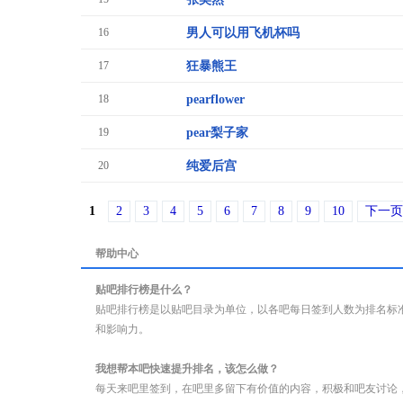
16
男人可以用飞机杯吗
17
狂暴熊王
18
pearflower
19
pear梨子家
20
纯爱后宫
1
2
3
4
5
6
7
8
9
10
下一页
帮助中心
贴吧排行榜是什么？
贴吧排行榜是以贴吧目录为单位，以各吧每日签到人数为排名标
和影响力。
我想帮本吧快速提升排名，该怎么做？
每天来吧里签到，在吧里多留下有价值的内容，积极和吧友讨论