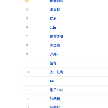
3
萝莉妈妈
4
陈浚铭
5
忆君
6
2chr
7
雨雾之都
8
陈奕恒
9
户外lc
10
清宵
11
人口红利
12
hle
13
梨子pear
14
张函瑞
15
张奕然