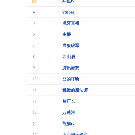
3
斗鱼tv
4
vtuber
5
虎牙直播
6
主播
7
血狼破军
8
西山居
9
腾讯游戏
10
囧的呼唤
11
稚嫩的魔法师
12
敖厂长
13
yy楚河
14
熊猫tv
15
比心陪玩平台