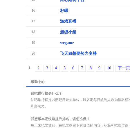
16
籽岷
17
游戏直播
18
超级小桀
19
wegame
20
飞天狙想要努力变胖
1
2
3
4
5
6
7
8
9
10
下一页
帮助中心
贴吧排行榜是什么？
贴吧排行榜是以贴吧目录为单位，以各吧每日签到人数为排名标
和影响力。
我想帮本吧快速提升排名，该怎么做？
每天来吧里签到，在吧里多留下有价值的内容，积极和吧友讨论