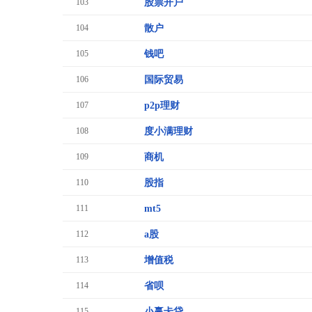
103
股票开户
104
散户
105
钱吧
106
国际贸易
107
p2p理财
108
度小满理财
109
商机
110
股指
111
mt5
112
a股
113
增值税
114
省呗
115
小赢卡贷