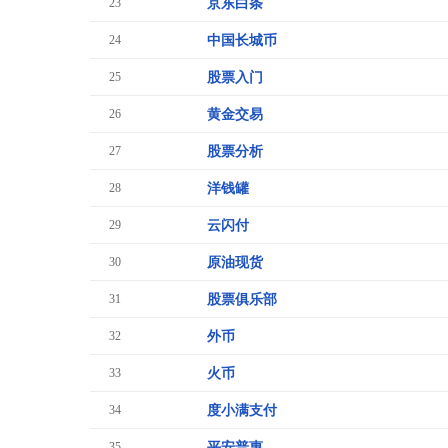
23
京东白条
24
中国长城币
25
股票入门
26
黄金交易
27
股票分析
28
洋钱罐
29
云闪付
30
原油现货
31
股票俱乐部
32
外币
33
火币
34
度小满支付
35
平安普惠