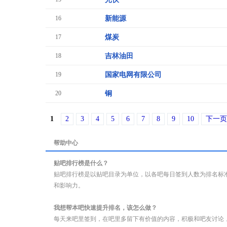
16
新能源
17
煤炭
18
吉林油田
19
国家电网有限公司
20
铜
1
2
3
4
5
6
7
8
9
10
下一页
帮助中心
贴吧排行榜是什么？
贴吧排行榜是以贴吧目录为单位，以各吧每日签到人数为排名标
和影响力。
我想帮本吧快速提升排名，该怎么做？
每天来吧里签到，在吧里多留下有价值的内容，积极和吧友讨论