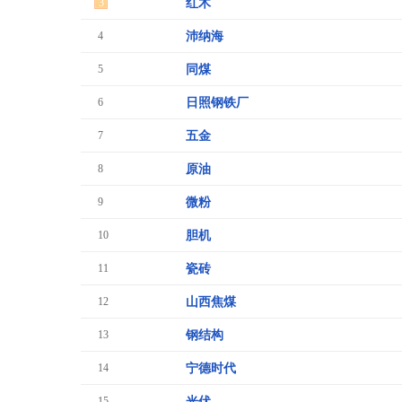
3
红木
4
沛纳海
5
同煤
6
日照钢铁厂
7
五金
8
原油
9
微粉
10
胆机
11
瓷砖
12
山西焦煤
13
钢结构
14
宁德时代
15
光伏