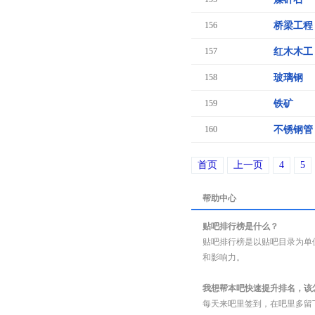
156
桥梁工程
157
红木木工
158
玻璃钢
159
铁矿
160
不锈钢管
首页
上一页
4
5
帮助中心
贴吧排行榜是什么？
贴吧排行榜是以贴吧目录为单
和影响力。
我想帮本吧快速提升排名，该
每天来吧里签到，在吧里多留