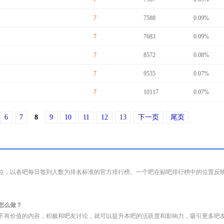
7
7588
0.09%
7
7683
0.09%
7
8572
0.08%
7
9535
0.07%
7
10117
0.07%
6
7
8
9
10
11
12
13
下一页
尾页
位，以各吧每日签到人数为排名标准的官方排行榜。一个吧在贴吧排行榜中的位置反
怎么做？
下有价值的内容，积极和吧友讨论，就可以提升本吧的活跃度和影响力，吸引更多吧