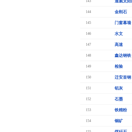
143
通威太阳
144
金刚石
145
门窗幕墙
146
水文
147
高速
148
鑫达钢铁
149
检验
150
迁安首钢
151
铝灰
152
石墨
153
铁精粉
154
铜矿
155
煤矸石