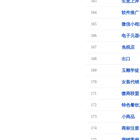
163
生意上岸
164
软件推广
165
微信小程
166
电子元器
167
免税店
168
出口
169
玉雕学徒
170
女装代销
171
微商联盟
172
特色餐饮
173
小商品
174
商标注册
175
营销案例