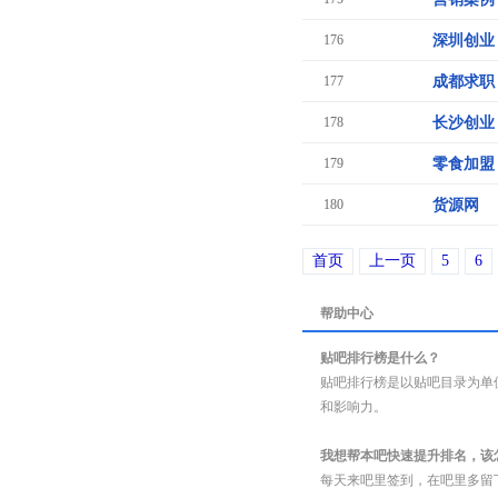
176
深圳创业
177
成都求职
178
长沙创业
179
零食加盟
180
货源网
首页
上一页
5
6
帮助中心
贴吧排行榜是什么？
贴吧排行榜是以贴吧目录为单
和影响力。
我想帮本吧快速提升排名，该
每天来吧里签到，在吧里多留