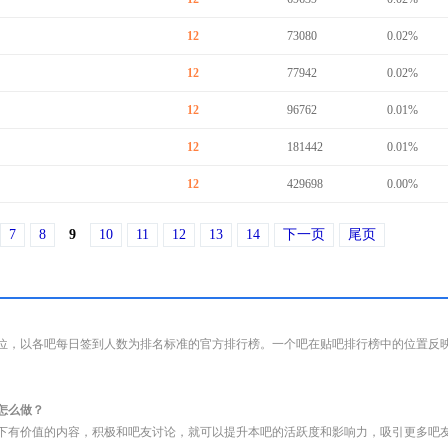
12
73080
0.02%
12
77942
0.02%
12
96762
0.01%
12
181442
0.01%
12
429698
0.00%
7
8
9
10
11
12
13
14
下一页
尾页
位，以各吧每日签到人数为排名标准的官方排行榜。一个吧在贴吧排行榜中的位置反
怎么做？
下有价值的内容，积极和吧友讨论，就可以提升本吧的活跃度和影响力，吸引更多吧