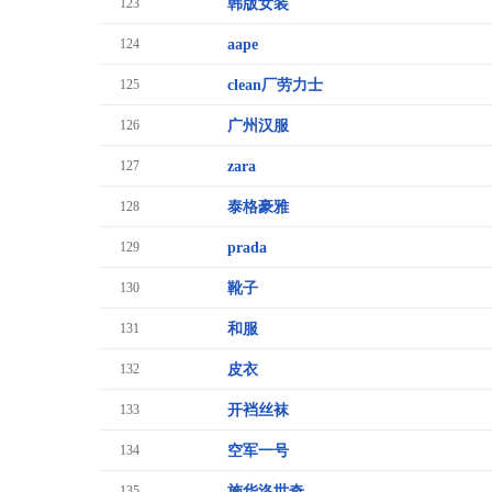
123
韩版女装
124
aape
125
clean厂劳力士
126
广州汉服
127
zara
128
泰格豪雅
129
prada
130
靴子
131
和服
132
皮衣
133
开裆丝袜
134
空军一号
135
施华洛世奇