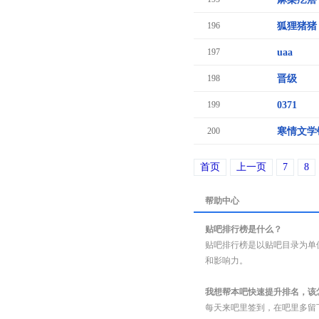
196
狐狸猪猪
197
uaa
198
晋级
199
0371
200
寒情文学
首页
上一页
7
8
帮助中心
贴吧排行榜是什么？
贴吧排行榜是以贴吧目录为单
和影响力。
我想帮本吧快速提升排名，该
每天来吧里签到，在吧里多留