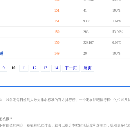
151
41
100%
151
9385
1.61%
150
283
53.00%
150
223167
0.07%
铺
149
20
100%
9
10
11
12
13
14
下一页
尾页
位，以各吧每日签到人数为排名标准的官方排行榜。一个吧在贴吧排行榜中的位置反
怎么做？
下有价值的内容，积极和吧友讨论，就可以提升本吧的活跃度和影响力，吸引更多吧