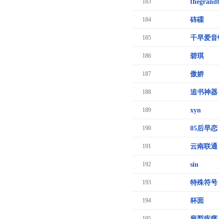
183
thegrand
184
砗磲
185
千早爱音
186
碧琪
187
傲娇
188
追书神器
189
xyn
190
05后早恋
191
云南联通
192
siu
193
特殊符号
194
杯面
195
麻梨疙瘩