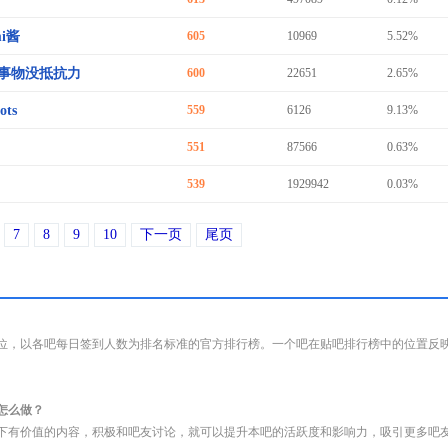
mi酱
605
10969
5.52%
事物没抵抗力
600
22651
2.65%
ots
559
6126
9.13%
551
87566
0.63%
539
1929942
0.03%
7
8
9
10
下一页
尾页
位，以各吧每日签到人数为排名标准的官方排行榜。一个吧在贴吧排行榜中的位置反
怎么做？
下有价值的内容，积极和吧友讨论，就可以提升本吧的活跃度和影响力，吸引更多吧