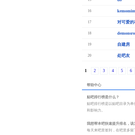
16
kemomi
17
对可爱的
18
demonsro
19
自建房
20
处吧友
1
2
3
4
5
6
帮助中心
贴吧排行榜是什么？
贴吧排行榜是以贴吧目录为单
和影响力。
我想帮本吧快速提升排名，该
每天来吧里签到，在吧里多留