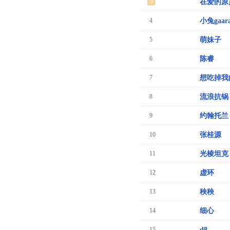
3
在爱的原
4
小兔gaar
5
萌妹子
6
陈睿
7
想吃掉我
8
流浪抗锅
9
约翰托兰
10
张桂源
11
光棱坦克
12
虚环
13
秧秧
14
细心
15
d8