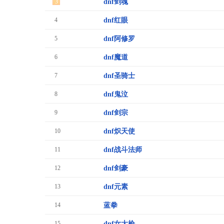
3
dnf剑魂
4
dnf红眼
5
dnf阿修罗
6
dnf魔道
7
dnf圣骑士
8
dnf鬼泣
9
dnf剑宗
10
dnf炽天使
11
dnf战斗法师
12
dnf剑豪
13
dnf元素
14
蓝拳
15
dnf女大枪