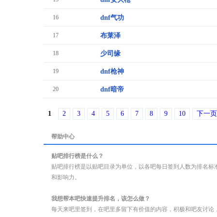
16
dnf气功
17
布莱泽
18
少司缘
19
dnf枪神
20
dnf暗帝
1
2
3
4
5
6
7
8
9
10
下一页
帮助中心
贴吧排行榜是什么？
贴吧排行榜是以贴吧目录为单位，以各吧每日签到人数为排名标
和影响力。
我想帮本吧快速提升排名，该怎么做？
每天来吧里签到，在吧里多留下有价值的内容，积极和吧友讨论