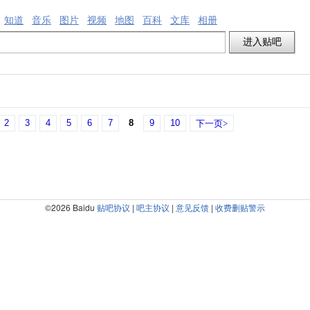
知道
音乐
图片
视频
地图
百科
文库
相册
2
3
4
5
6
7
8
9
10
下一页>
©2026 Baidu
贴吧协议
|
吧主协议
|
意见反馈
|
收费删贴警示