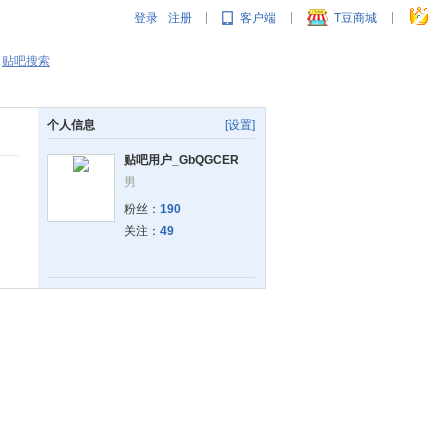
登录
注册
客户端
T豆商城
|
|
|
贴吧搜索
个人信息
[设置]
贴吧用户_GbQGCER
男
粉丝：
190
关注：
49