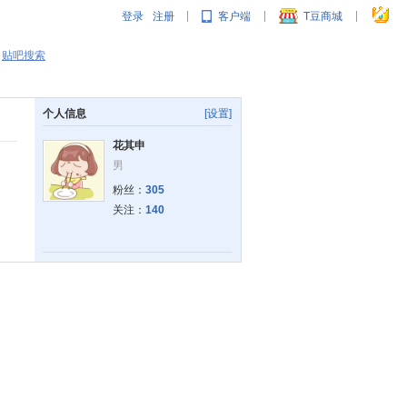
登录
注册
客户端
T豆商城
|
|
|
贴吧搜索
个人信息
[设置]
花其申
男
粉丝：
305
关注：
140