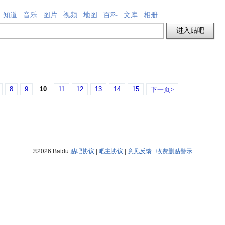
知道
音乐
图片
视频
地图
百科
文库
相册
8
9
10
11
12
13
14
15
下一页>
©2026 Baidu
贴吧协议
|
吧主协议
|
意见反馈
|
收费删贴警示