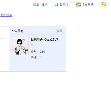
登录
注册
客户端
T豆商城
|
|
|
贴吧搜索
个人信息
[设置]
贴吧用户_GWa27V7
男
粉丝：
984
关注：
3