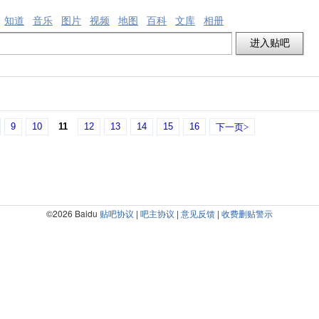
知道
音乐
图片
视频
地图
百科
文库
相册
9
10
11
12
13
14
15
16
下一页>
©2026 Baidu
贴吧协议
|
吧主协议
|
意见反馈
|
收费删贴警示