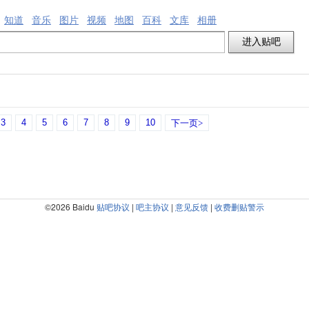
知道
音乐
图片
视频
地图
百科
文库
相册
3
4
5
6
7
8
9
10
下一页>
©2026 Baidu
贴吧协议
|
吧主协议
|
意见反馈
|
收费删贴警示