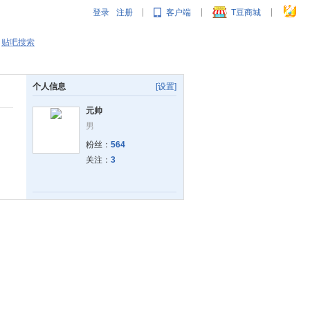
登录
注册
客户端
T豆商城
|
|
|
贴吧搜索
个人信息
[设置]
元帅
男
粉丝：
564
关注：
3