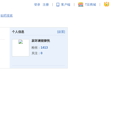
登录
注册
客户端
T豆商城
|
|
|
贴吧搜索
个人信息
[设置]
寂坏谰裙燎恍
粉丝：
1413
关注：
0