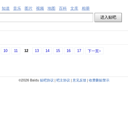
知道
音乐
图片
视频
地图
百科
文库
相册
10
11
12
13
14
15
16
17
下一页>
©2026 Baidu
贴吧协议
|
吧主协议
|
意见反馈
|
收费删贴警示