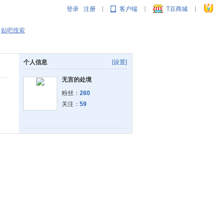
登录
注册
客户端
T豆商城
|
|
|
贴吧搜索
个人信息
[设置]
无言的处境
粉丝：
260
关注：
59