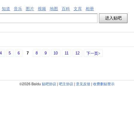
知道
音乐
图片
视频
地图
百科
文库
相册
4
5
6
7
8
9
10
11
12
下一页>
©2026 Baidu
贴吧协议
|
吧主协议
|
意见反馈
|
收费删贴警示