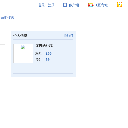
登录
注册
客户端
T豆商城
|
|
|
贴吧搜索
个人信息
[设置]
无言的处境
粉丝：
260
关注：
59