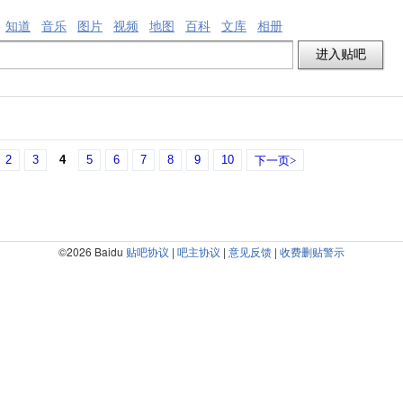
知道
音乐
图片
视频
地图
百科
文库
相册
2
3
4
5
6
7
8
9
10
下一页>
©2026 Baidu
贴吧协议
|
吧主协议
|
意见反馈
|
收费删贴警示