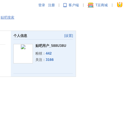
登录
注册
客户端
T豆商城
|
|
|
贴吧搜索
个人信息
[设置]
贴吧用户_588U38U
粉丝：
442
关注：
3166