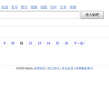
知道
音乐
图片
视频
地图
百科
文库
相册
9
10
11
12
13
14
15
16
下一页>
©2026 Baidu
贴吧协议
|
吧主协议
|
意见反馈
|
收费删贴警示