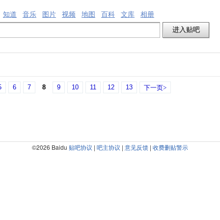
知道
音乐
图片
视频
地图
百科
文库
相册
5
6
7
8
9
10
11
12
13
下一页>
©2026 Baidu
贴吧协议
|
吧主协议
|
意见反馈
|
收费删贴警示