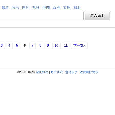
知道
音乐
图片
视频
地图
百科
文库
相册
3
4
5
6
7
8
9
10
11
下一页>
©2026 Baidu
贴吧协议
|
吧主协议
|
意见反馈
|
收费删贴警示