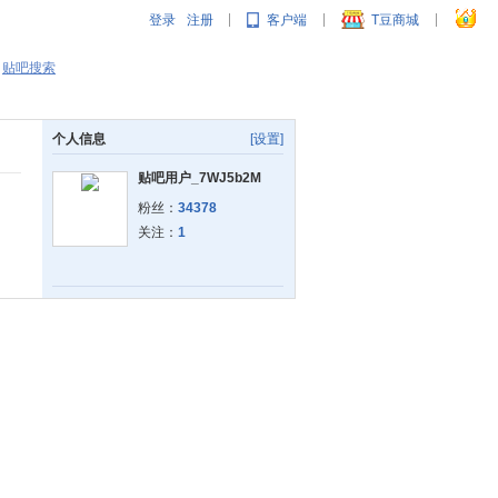
登录
注册
客户端
T豆商城
|
|
|
贴吧搜索
个人信息
[设置]
贴吧用户_7WJ5b2M
粉丝：
34378
关注：
1