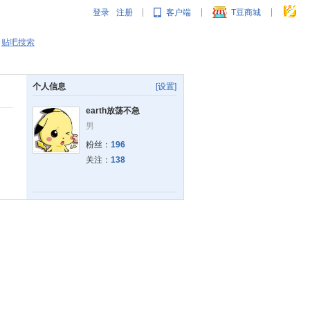
登录
注册
客户端
T豆商城
|
|
|
贴吧搜索
个人信息
[设置]
earth放荡不急
男
粉丝：
196
关注：
138