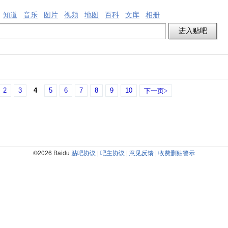
知道
音乐
图片
视频
地图
百科
文库
相册
2
3
4
5
6
7
8
9
10
下一页>
©2026 Baidu
贴吧协议
|
吧主协议
|
意见反馈
|
收费删贴警示