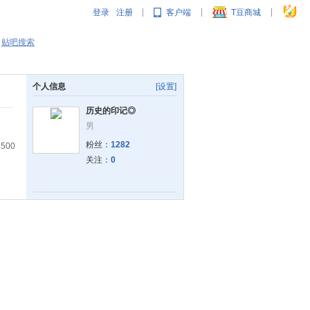
登录
注册
客户端
T豆商城
|
|
|
贴吧搜索
个人信息
[设置]
历史的印记◎
男
粉丝：
1282
00
关注：
0