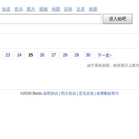
知道
音乐
图片
视频
地图
百科
文库
相册
23
24
25
26
27
28
29
30
下一页>
由于系统原因，粉丝显示上限为5
©2026 Baidu
贴吧协议
|
吧主协议
|
意见反馈
|
收费删贴警示