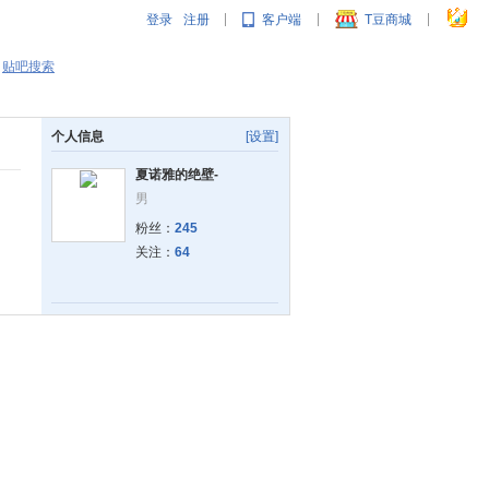
登录
注册
客户端
T豆商城
|
|
|
贴吧搜索
个人信息
[设置]
夏诺雅的绝壁-
男
粉丝：
245
关注：
64