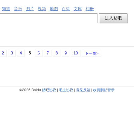
知道
音乐
图片
视频
地图
百科
文库
相册
2
3
4
5
6
7
8
9
10
下一页>
©2026 Baidu
贴吧协议
|
吧主协议
|
意见反馈
|
收费删贴警示