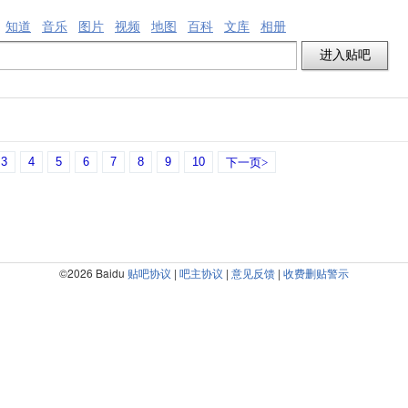
知道
音乐
图片
视频
地图
百科
文库
相册
3
4
5
6
7
8
9
10
下一页>
©2026 Baidu
贴吧协议
|
吧主协议
|
意见反馈
|
收费删贴警示