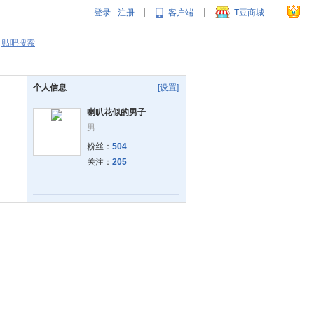
登录
注册
客户端
T豆商城
|
|
|
贴吧搜索
个人信息
[设置]
喇叭花似的男子
男
粉丝：
504
关注：
205