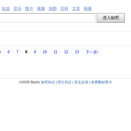
知道
音乐
图片
视频
地图
百科
文库
相册
5
6
7
8
9
10
11
12
13
下一页>
©2026 Baidu
贴吧协议
|
吧主协议
|
意见反馈
|
收费删贴警示